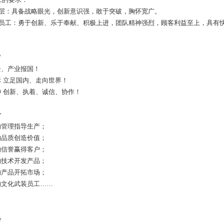
理层：具备战略眼光，创新意识强，敢于突破，胸怀宽广。
全体员工：勇于创新、乐于奉献、积极上进，团队精神强烈，顾客利益至上，具有
旨
企、产业报国！
 立足国内、走向世界！
 创新、执着、诚信、协作！
针
的管理指导生产；
的品质创造价值；
的信誉赢得客户；
的技术开发产品；
的产品开拓市场；
的文化武装员工……
略