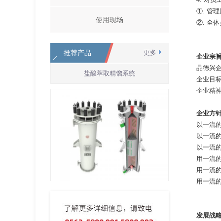
①. 管
使用现场
②. 
推荐产品
更多
企业宗
品德兴
盐酸萃取精馏系统
企业目标
企业精神
企业方
以一流
以一流
以一流
用一流
用一流
用一流
YKC型圆块孔式石墨换热器
发展战