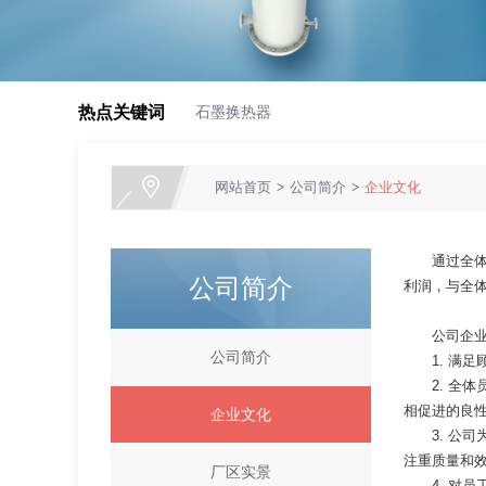
1
热点关键词
石墨换热器
盐酸萃取精馏系统
网站首页
>
公司简介
>
企业文化
通过全
公司简介
利润，与全
公司企
公司简介
1. 满
YKC型圆块孔式石墨换热器
2. 
相促进的良
企业文化
3. 
注重质量和
厂区实景
4. 对